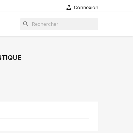

Connexion
search
STIQUE