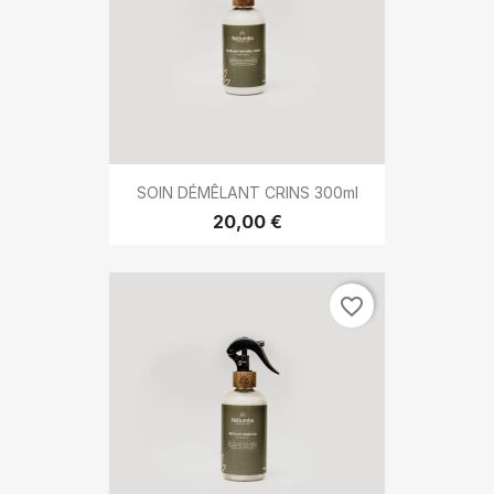
SOIN DÉMÊLANT CRINS 300ml
20,00 €
favorite_border