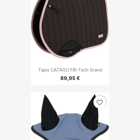
Tapis CATAGO FIR-Tech Grand
89,95 €
favorite_border