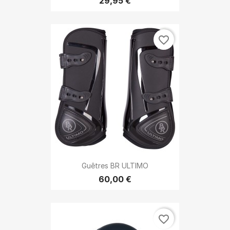
29,95 €
favorite_border
Guêtres BR ULTIMO
60,00 €
favorite_border