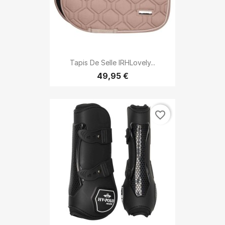
Tapis De Selle IRHLovely...
49,95 €
favorite_border