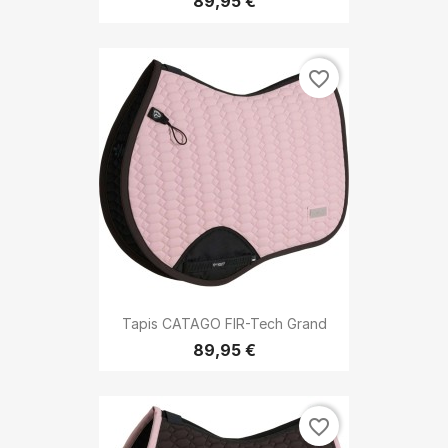
89,95 €
favorite_border
Tapis CATAGO FIR-Tech Grand
89,95 €
favorite_border