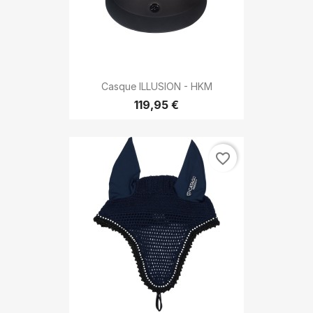
Casque ILLUSION - HKM
119,95 €
favorite_border