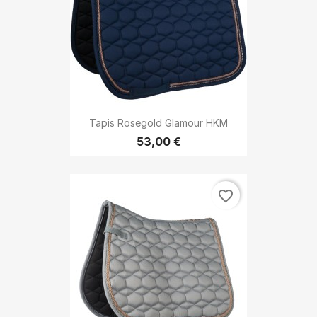
Tapis Rosegold Glamour HKM
53,00 €
favorite_border