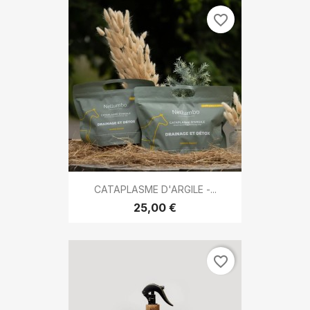
favorite_border
CATAPLASME D'ARGILE -...
25,00 €
favorite_border