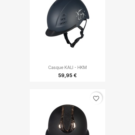
Casque KALI - HKM
59,95 €
favorite_border